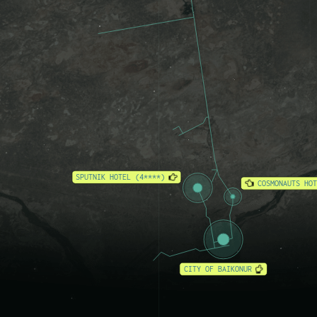
s
SPUTNIK HOTEL (4****)
COSMONAUTS HOT
CITY OF BAIKONUR