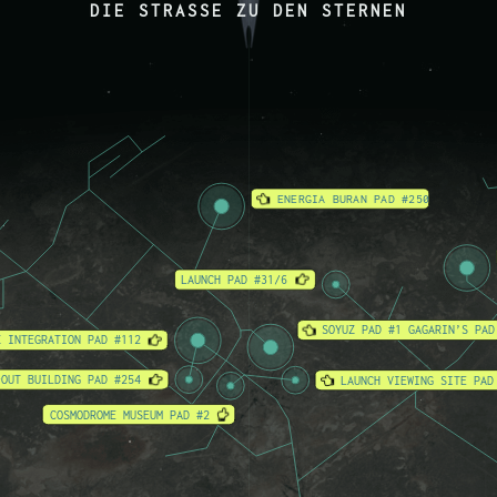
DIE STRASSE ZU DEN STERNEN
ENERGIA BURAN PAD #250
LAUNCH PAD #31/6
SOYUZ PAD #1 GAGARIN’S PAD
Z INTEGRATION PAD #112
-OUT BUILDING PAD #254
LAUNCH VIEWING SITE PAD
COSMODROME MUSEUM PAD #2