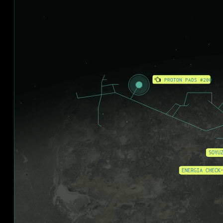
PROTON PADS #200
SOYU
ENERGIA CHECK