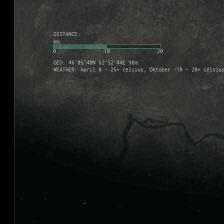
DISTANCE:
km
0
10
20
GEO: 46’05’48N 62’52’44E 98m
WEATHER: April 0 - 25+ celsius, Oktober -10 - 20+ celsiu